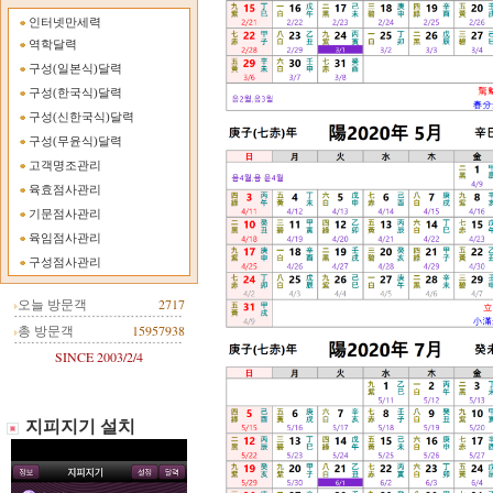
인터넷만세력
역학달력
구성(일본식)달력
구성(한국식)달력
구성(신한국식)달력
구성(무윤식)달력
고객명조관리
육효점사관리
기문점사관리
육임점사관리
구성점사관리
오늘 방문객
2717
총 방문객
15957938
SINCE 2003/2/4
지피지기 설치