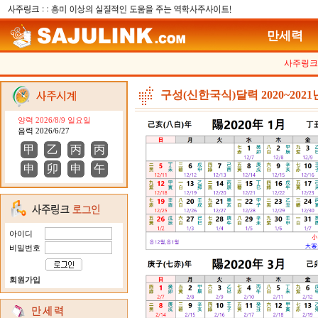
만세력
사주링크
구성(신한국식)달력 2020~2021
양력 2026/8/9 일요일
음력 2026/6/27
甲
乙
丙
丙
申
卯
申
午
아이디
비밀번호
회원가입